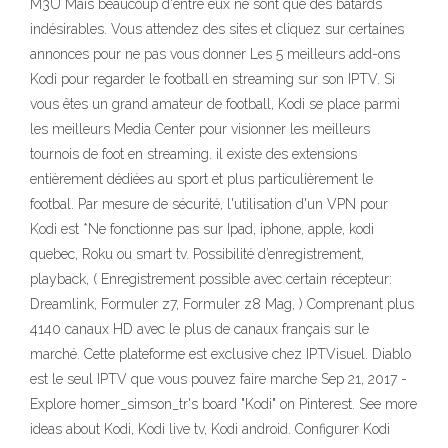
M3U Mais beaucoup d'entre eux ne sont que des bâtards
indésirables. Vous attendez des sites et cliquez sur certaines
annonces pour ne pas vous donner Les 5 meilleurs add-ons
Kodi pour regarder le football en streaming sur son IPTV. Si
vous êtes un grand amateur de football, Kodi se place parmi
les meilleurs Media Center pour visionner les meilleurs
tournois de foot en streaming. il existe des extensions
entièrement dédiées au sport et plus particulièrement le
footbal. Par mesure de sécurité, l'utilisation d'un VPN pour
Kodi est *Ne fonctionne pas sur Ipad, iphone, apple, kodi
quebec, Roku ou smart tv. Possibilité d’enregistrement,
playback, ( Enregistrement possible avec certain récepteur:
Dreamlink, Formuler z7, Formuler z8 Mag, ) Comprenant plus
4140 canaux HD avec le plus de canaux français sur le
marché. Cette plateforme est exclusive chez IPTVisuel. Diablo
est le seul IPTV que vous pouvez faire marche Sep 21, 2017 -
Explore homer_simson_tr's board "Kodi" on Pinterest. See more
ideas about Kodi, Kodi live tv, Kodi android. Configurer Kodi